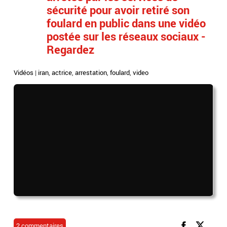
sécurité pour avoir retiré son
foulard en public dans une vidéo
postée sur les réseaux sociaux -
Regardez
Vidéos
|
iran
,
actrice
,
arrestation
,
foulard
,
video
2 commentaires