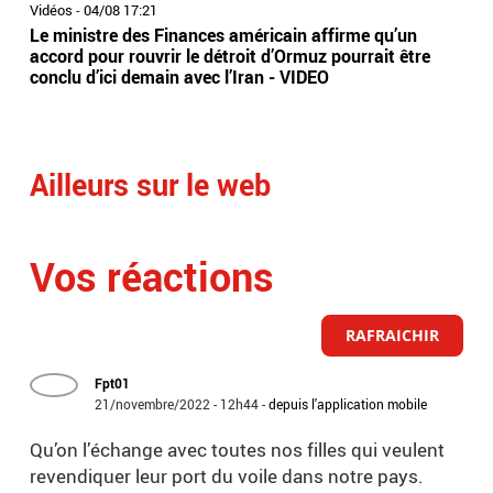
Vidéos
-
04/08 17:21
Vidé
Le ministre des Finances américain affirme qu’un
Deu
accord pour rouvrir le détroit d’Ormuz pourrait être
ira
conclu d’ici demain avec l’Iran - VIDEO
USA 
Vid
Ailleurs sur le web
Vos réactions
RAFRAICHIR
Fpt01
21/novembre/2022 - 12h44
-
depuis l'application mobile
Qu’on l’échange avec toutes nos filles qui veulent
revendiquer leur port du voile dans notre pays.