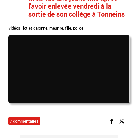
l'avoir enlevée vendredi à la
sortie de son collège à Tonneins
Vidéos
|
lot et garonne
,
meurtre
,
fille
,
police
7 commentaires