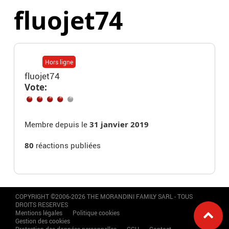
fluojet74
Hors ligne
fluojet74
Vote:
Membre depuis le
31 janvier 2019
80
réactions publiées
COPYRIGHT ©2006-2026 THE MORANDINI FAMILY SARL - TOUS
DROITS RESERVES
Mentions légales
Politique cookies
Gestion des cookies