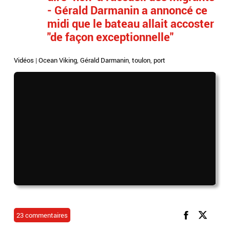
- Gérald Darmanin a annoncé ce
midi que le bateau allait accoster
"de façon exceptionnelle"
Vidéos
|
Ocean Viking
,
Gérald Darmanin
,
toulon
,
port
23 commentaires