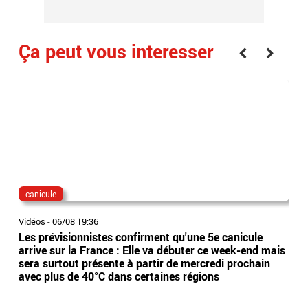
Ça peut vous interesser
canicule
dis
Vidéos
-
06/08 19:36
Vidé
Les prévisionnistes confirment qu'une 5e canicule
Eta
arrive sur la France : Elle va débuter ce week-end mais
l’Es
sera surtout présente à partir de mercredi prochain
app
avec plus de 40°C dans certaines régions
sai