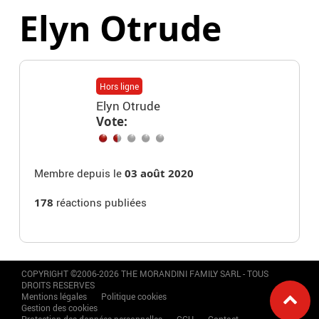
Elyn Otrude
Hors ligne
Elyn Otrude
Vote:
Membre depuis le
03 août 2020
178
réactions publiées
COPYRIGHT ©2006-2026 THE MORANDINI FAMILY SARL - TOUS
DROITS RESERVES
Mentions légales
Politique cookies
Gestion des cookies