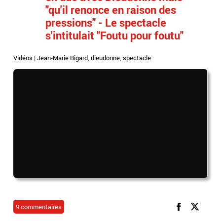
"qu'il renonce en raison des
pressions" - Le spectacle
s'intitulait "Foutu pour foutu"
Vidéos
|
Jean-Marie Bigard
,
dieudonne
,
spectacle
9 commentaires