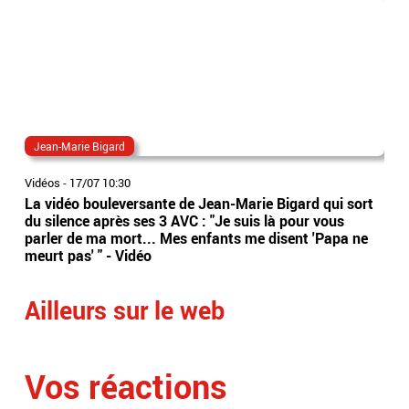
Jean-Marie Bigard
The
Vidéos
-
17/07 10:30
Vidé
La vidéo bouleversante de Jean-Marie Bigard qui sort
"Th
du silence après ses 3 AVC : "Je suis là pour vous
sur
parler de ma mort... Mes enfants me disent 'Papa ne
ave
meurt pas' " - Vidéo
dan
Ailleurs sur le web
Vos réactions