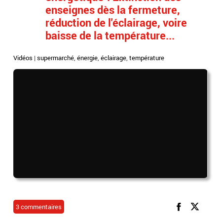
enseignes dès la fermeture,
réduction de l'éclairage, voire
baisse de la température...
Vidéos
|
supermarché
,
énergie
,
éclairage
,
température
3 commentaires