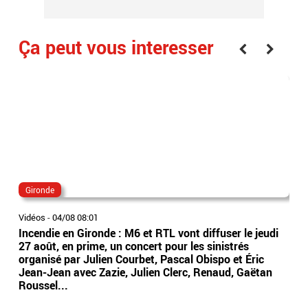
Ça peut vous interesser
Gironde
mar
Vidéos
-
04/08 08:01
Vidé
Incendie en Gironde : M6 et RTL vont diffuser le jeudi
Un 
27 août, en prime, un concert pour les sinistrés
un 
organisé par Julien Courbet, Pascal Obispo et Éric
per
Jean-Jean avec Zazie, Julien Clerc, Renaud, Gaëtan
plu
Roussel...