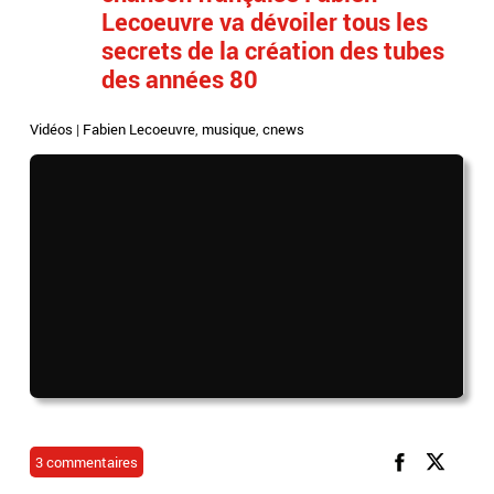
Lecoeuvre va dévoiler tous les
secrets de la création des tubes
des années 80
Vidéos
|
Fabien Lecoeuvre
,
musique
,
cnews
3 commentaires