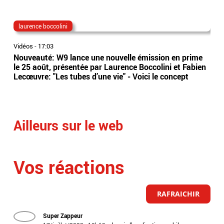
laurence boccolini
Mi
Vidéos
-
17:03
Vidé
Nouveauté: W9 lance une nouvelle émission en prime
Hum
le 25 août, présentée par Laurence Boccolini et Fabien
"je
Lecœuvre: "Les tubes d’une vie" - Voici le concept
Lec
Cyr
sait
Ailleurs sur le web
Vos réactions
RAFRAICHIR
Super Zappeur