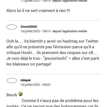
17/juillet/2022 - 10h19
-
depuis l'application mobile
Alors lui il ne sert vraiment à rien !!!
Sivom45000
16/juillet/2022 - 19h15
-
depuis l'application mobile
Ouh la.... Va bientôt y avoir un hashtag sur Twitter
afin qu'il ne présente pas l'émission parce qu'il a
critiqué Hoshi... Ils prennent des risques sur c8...
Je vois déjà le truc : "jesuisHoshi" = allez c'est parti
les blaireaux on partage!
mikapat
16/juillet/2022 - 18h22
Beurk
Comme il n’aura pas de problème pour les
invités : Ce ne seront que des hologrammes car ils