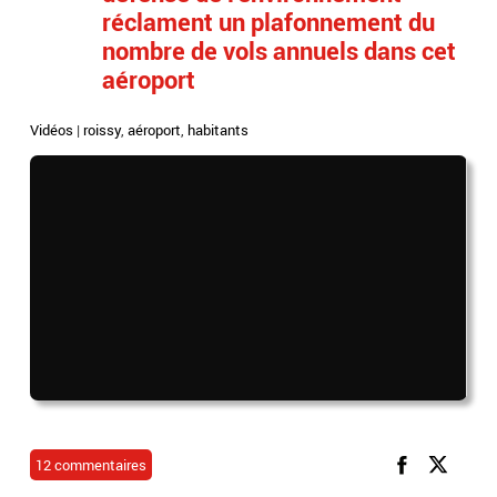
réclament un plafonnement du
nombre de vols annuels dans cet
aéroport
Vidéos
|
roissy
,
aéroport
,
habitants
12 commentaires