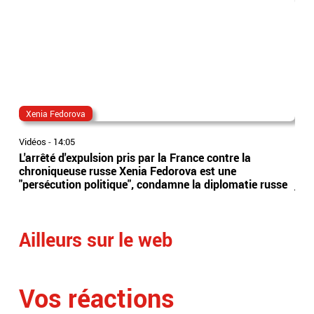
Xenia Fedorova
al
Vidéos
-
14:05
Vidé
L'arrêté d'expulsion pris par la France contre la
All
chroniqueuse russe Xenia Fedorova est une
syn
"persécution politique", condamne la diplomatie russe
just
Ailleurs sur le web
Vos réactions