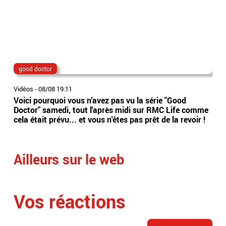
good doctor
Lio
Vidéos
-
08/08 19:11
Vidé
Voici pourquoi vous n'avez pas vu la série "Good
Jor
Doctor" samedi, tout l'après midi sur RMC Life comme
gér
cela était prévu... et vous n'êtes pas prêt de la revoir !
int
Arge
Ailleurs sur le web
Vos réactions