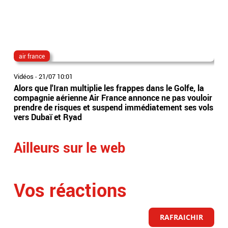
air france
par
Vidéos
-
21/07 10:01
Vidé
Alors que l'Iran multiplie les frappes dans le Golfe, la
Pré
compagnie aérienne Air France annonce ne pas vouloir
can
prendre de risques et suspend immédiatement ses vols
une
vers Dubaï et Ryad
can
Ailleurs sur le web
Vos réactions
RAFRAICHIR