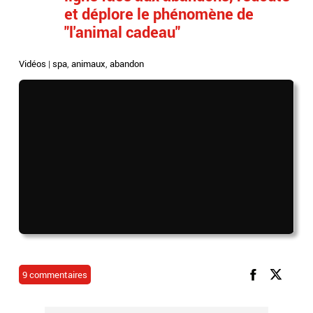
et déplore le phénomène de
"l'animal cadeau"
Vidéos
|
spa
,
animaux
,
abandon
9 commentaires