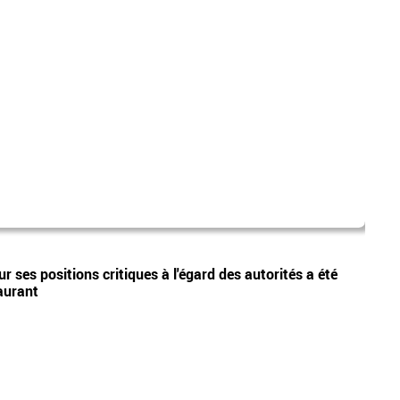
sud r
Vidéos
r ses positions critiques à l'égard des autorités a été
Sud R
taurant
en ma