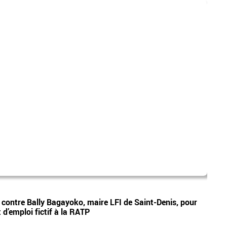
mad
Vidéos
e contre Bally Bagayoko, maire LFI de Saint-Denis, pour
Le pr
d’emploi fictif à la RATP
Ray o