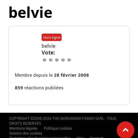
belvie
Hors ligne
belvie
Vote:
Membre depuis le
28 février 2008
859
réactions publiées
COPYRIGHT ©2006-2026 THE MORANDINI FAMILY SARL - TOUS
DROITS RESERVES
Mentions légales
Politique cookies
Gestion des cookies