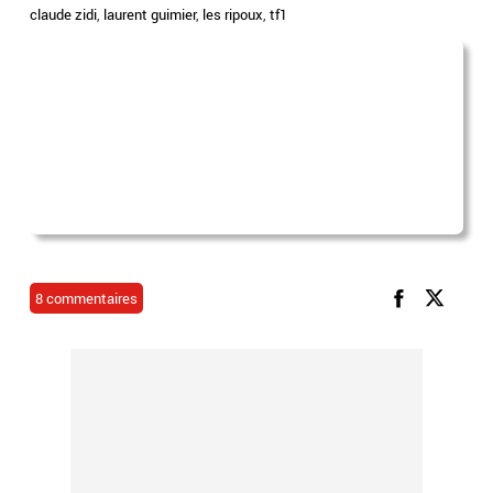
claude zidi
,
laurent guimier
,
les ripoux
,
tf1
8 commentaires