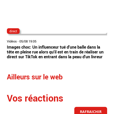
direct
lau
Vidéos
-
05/08 19:05
Vidé
Images choc: Un influenceur tué d'une balle dans la
Nou
tête en pleine rue alors qu'il est en train de réaliser un
le 
direct sur TikTok en entrant dans la peau d'un livreur
Lec
Ailleurs sur le web
Vos réactions
RAFRAICHIR