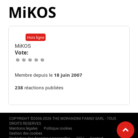
MiKOS
Hors ligne
MiKOS
Vote:
Membre depuis le
18 juin 2007
238
réactions publiées
COPYRIGHT ©2006-2026 THE MORANDINI FAMILY SARL - TOUS
DROITS RESERVES
Mentions légales
Politique cookies
Gestion des cookies