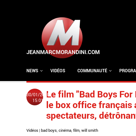
Aller au contenu principal
NEWS
VIDÉOS
COMMUNAUTÉ
PROGRA
Le film "Bad Boys For 
30/01/2020
15:01
le box office françai
spectateurs, détrônan
Vidéos
|
bad boys
,
cinéma
,
film
,
will smith