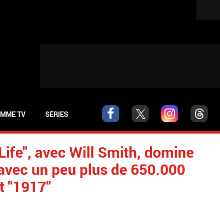
MME TV
SÉRIES
Life", avec Will Smith, domine
s avec un peu plus de 650.000
t "1917"