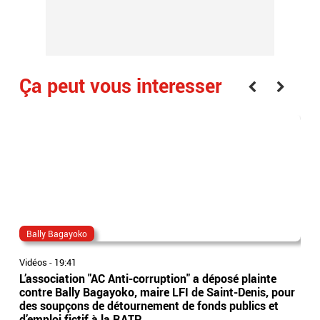
Ça peut vous interesser
Bally Bagayoko
ma
Vidéos
-
19:41
Vidé
L’association "AC Anti-corruption" a déposé plainte
Le 
contre Bally Bagayoko, maire LFI de Saint-Denis, pour
Orb
des soupçons de détournement de fonds publics et
Ray
d’emploi fictif à la RATP
l'â