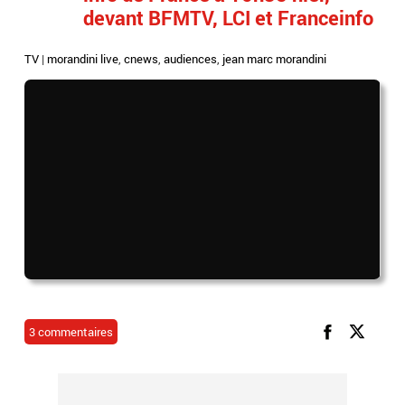
devant BFMTV, LCI et Franceinfo
TV
|
morandini live
,
cnews
,
audiences
,
jean marc morandini
3 commentaires