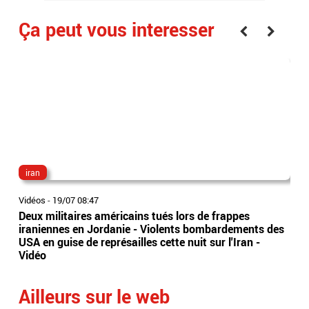
Ça peut vous interesser
iran
eta
Vidéos
-
19/07 08:47
Vidé
Deux militaires américains tués lors de frappes
Nou
iraniennes en Jordanie - Violents bombardements des
Un 
USA en guise de représailles cette nuit sur l'Iran -
a t
Vidéo
de 
Ailleurs sur le web