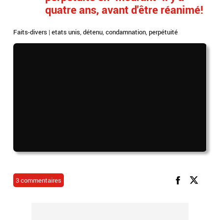
quatre ans, avant d'être réanimé!
Faits-divers
|
etats unis
,
détenu
,
condamnation
,
perpétuité
3 commentaires