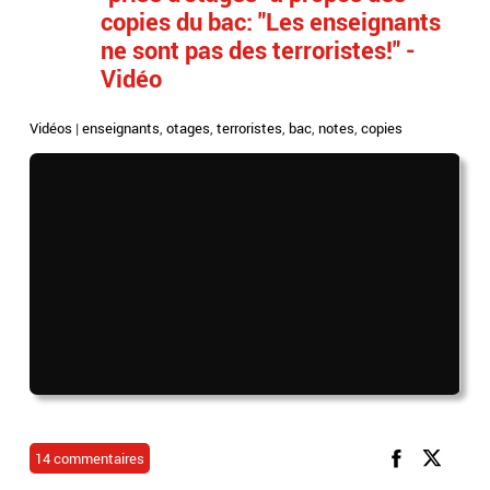
copies du bac: "Les enseignants
ne sont pas des terroristes!" -
Vidéo
Vidéos
|
enseignants
,
otages
,
terroristes
,
bac
,
notes
,
copies
14 commentaires