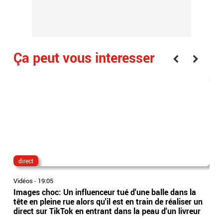
Ça peut vous interesser
direct
lau
Vidéos
-
19:05
Vidé
Images choc: Un influenceur tué d'une balle dans la
Nou
tête en pleine rue alors qu'il est en train de réaliser un
le 
direct sur TikTok en entrant dans la peau d'un livreur
Lec