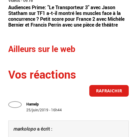
Vidéos
-
09:16
Vidé
Audiences Prime: "Le Transporteur 3" avec Jason
Aud
Statham sur TF1 a-t-il montré les muscles face à la
par
concurrence ? Petit score pour France 2 avec Michèle
TF1
Bernier et Francis Perrin avec une pièce de théâtre
ent
Ailleurs sur le web
Vos réactions
RAFRAICHIR
Hamelp
25/juin/2019 - 16h44
markolopo
a écrit :