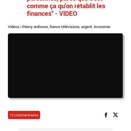
comme ça qu'on rétablit les
finances" - VIDEO
Vidéos
|
thierry ardisson
,
france télévisions
,
argent
,
économie
12 commentaires