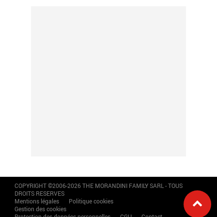
COPYRIGHT ©2006-2026 THE MORANDINI FAMILY SARL - TOUS
DROITS RESERVES
Mentions légales
Politique cookies
Gestion des cookies
Protection des données personnelles
CGU
Contact