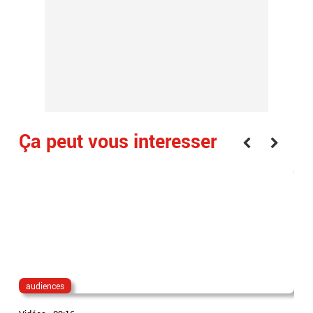
Ça peut vous interesser
audiences
au