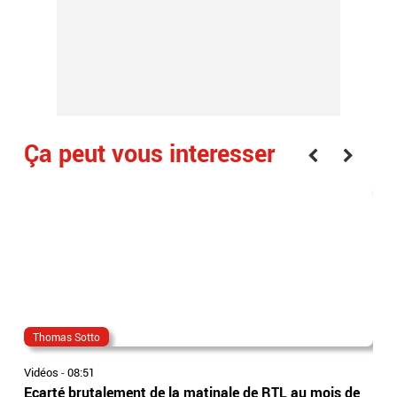
Ça peut vous interesser
Thomas Sotto
joe
Vidéos
-
08:51
Vidé
Ecarté brutalement de la matinale de RTL au mois de
L’é