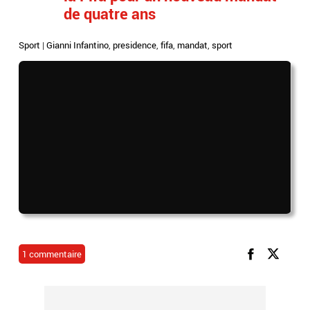
de quatre ans
Sport
|
Gianni Infantino
,
presidence
,
fifa
,
mandat
,
sport
1 commentaire