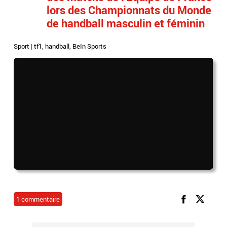
lors des Championnats du Monde
de handball masculin et féminin
Sport
|
tf1
,
handball
,
BeIn Sports
1 commentaire