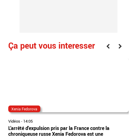
Ça peut vous interesser
Xenia Fedorova
al
Vidéos
-
14:05
Vidé
L'arrêté d'expulsion pris par la France contre la
All
chroniqueuse russe Xenia Fedorova est une
syn