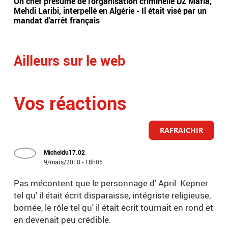
Un chef présumé de l’organisation criminelle DZ Mafia,
Sud
Mehdi Laribi, interpellé en Algérie - Il était visé par un
têt
mandat d’arrêt français
en 
Ailleurs sur le web
Vos réactions
RAFRAICHIR
Micheldu17.02
9/mars/2018 - 18h05
Pas mécontent que le personnage d' April Kepner
tel qu' il était écrit disparaisse, intégriste religieuse,
bornée, le rôle tel qu' il était écrit tournait en rond et
en devenait peu crédible.