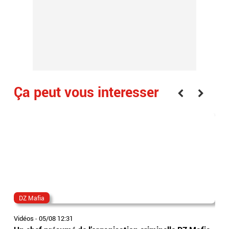
Ça peut vous interesser
DZ Mafia
sud
Vidéos
-
05/08 12:31
Vidé