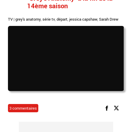
14ème saison
TV
|
grey's anatomy
,
série tv
,
départ
,
jessica capshaw
,
Sarah Drew
3 commentaires