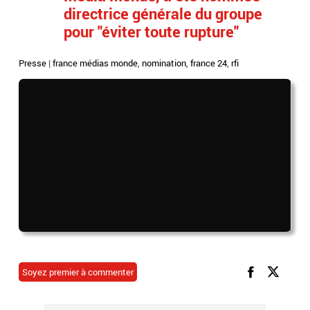
directrice générale du groupe
pour "éviter toute rupture"
Presse
|
france médias monde
,
nomination
,
france 24
,
rfi
Soyez premier à commenter