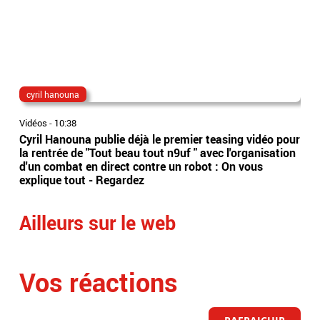
cyril hanouna
Bo
Vidéos
-
10:38
Vidé
Cyril Hanouna publie déjà le premier teasing vidéo pour
L’A
la rentrée de "Tout beau tout n9uf " avec l'organisation
d’o
d'un combat en direct contre un robot : On vous
737
explique tout - Regardez
leu
Ailleurs sur le web
Vos réactions