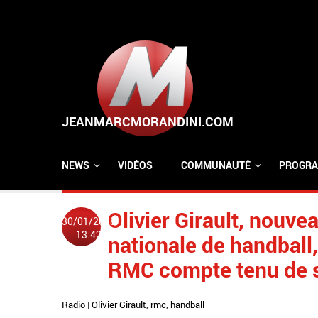
Aller au contenu principal
NEWS
VIDÉOS
COMMUNAUTÉ
PROGRA
Olivier Girault, nouve
30/01/2018
13:42
nationale de handball,
RMC compte tenu de s
Radio
|
Olivier Girault
,
rmc
,
handball