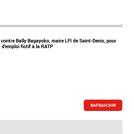
mad
Vidéos
e contre Bally Bagayoko, maire LFI de Saint-Denis, pour
Le pr
d’emploi fictif à la RATP
Ray o
RAFRAICHIR