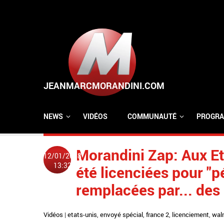
Aller au contenu principal
NEWS
VIDÉOS
COMMUNAUTÉ
PROGRA
Morandini Zap: Aux Et
12/01/2018
13:32
été licenciées pour "pé
remplacées par... des 
Vidéos
|
etats-unis
,
envoyé spécial
,
france 2
,
licenciement
,
wal