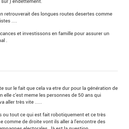
 ( sur ) endettement.
 on retrouverait des longues routes desertes comme
tes ....
 vacances et investissons en famille pour assurer un
al .
e sur le fait que cela va etre dur pour la génération de
n elle c'est meme les personnes de 50 ans qui
 aller très vite .....
s ou tout ce qui est fait robotiquement et ce très
e comme de droite vont ils aller à l'encontre des
campagnes electorales là est la question