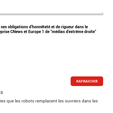
cyril
Vidéos
 ses obligations d’honnêteté et de rigueur dans le
Cyril
 reprise CNews et Europe 1 de "médias d’extrême droite"
l'org
RAFRAICHIR
58
nnées que les robots remplacent les ouvriers dans les