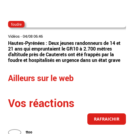
foudre
gr
Vidéos
-
04/08 06:46
Vidé
Hautes-Pyrénées : Deux jeunes randonneurs de 14 et
Isè
21 ans qui empruntaient le GR10 à 2.700 mètres
d'a
d'altitude près de Cauterets ont été frappés par la
Gre
foudre et hospitalisés en urgence dans un état grave
la 
Ailleurs sur le web
Vos réactions
RAFRAICHIR
ttoo