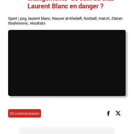
Laurent Blanc en danger ?
Sport
|
psg
,
laurent blanc
,
Nasser al-Khelaïfi
,
football
,
match
,
Zlatan
Ibrahimovic
,
résultats
20 commentaires