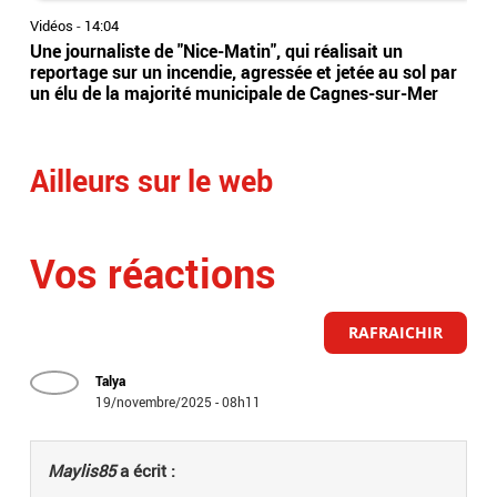
Vidéos
-
14:04
Vidé
Une journaliste de "Nice-Matin", qui réalisait un
L'AR
reportage sur un incendie, agressée et jetée au sol par
ten
un élu de la majorité municipale de Cagnes-sur-Mer
pro
et 
Ailleurs sur le web
Vos réactions
RAFRAICHIR
Talya
19/novembre/2025 - 08h11
Maylis85
a écrit :