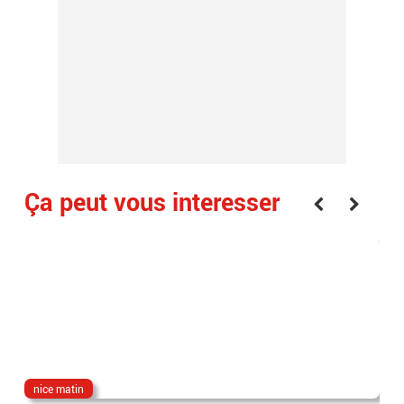
Ça peut vous interesser
nice matin
cyr