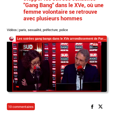
"Gang Bang" dans le XVe, où une
femme volontaire se retrouve
avec plusieurs hommes
Vidéos
|
paris
,
sexualité
,
préfecture
,
police
10 commentaires