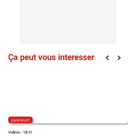
Ça peut vous interesser
paramount
pa
Vidéos
-
18:31
Vidé