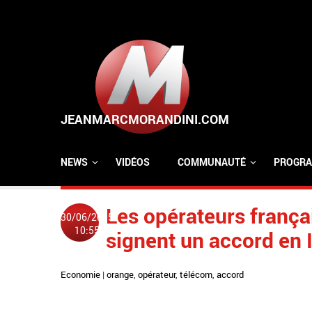
Aller au contenu principal
NEWS
VIDÉOS
COMMUNAUTÉ
PROGRA
Les opérateurs françai
30/06/2015
10:55
signent un accord en I
Economie
|
orange
,
opérateur
,
télécom
,
accord