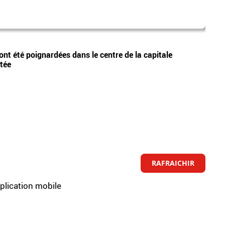
Didie
Vidéos
t été poignardées dans le centre de la capitale
L’écr
tée
décéd
RAFRAICHIR
pplication mobile