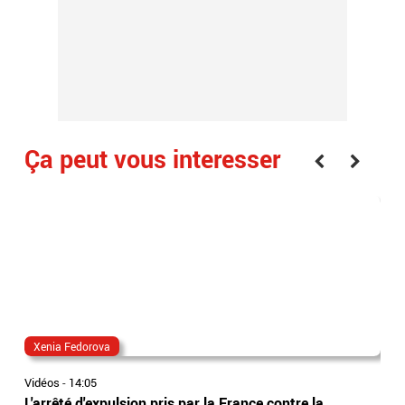
Ça peut vous interesser
Xenia Fedorova
al
Vidéos
-
14:05
Vidé
L'arrêté d'expulsion pris par la France contre la
All