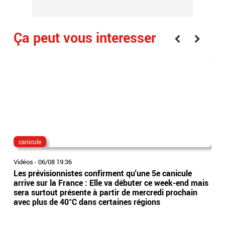
Ça peut vous interesser
canicule
dis
Vidéos
-
06/08 19:36
Vidé
Les prévisionnistes confirment qu'une 5e canicule
Eta
arrive sur la France : Elle va débuter ce week-end mais
l’Es
sera surtout présente à partir de mercredi prochain
app
avec plus de 40°C dans certaines régions
sai