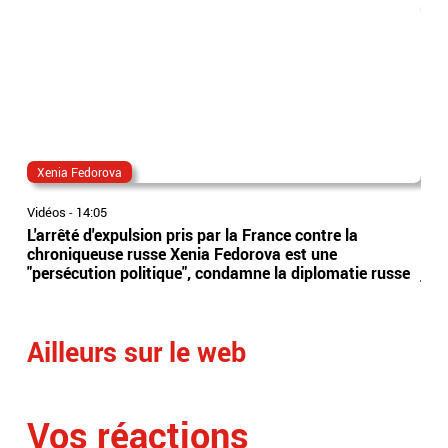
Xenia Fedorova
al
Vidéos
-
14:05
Vidé
L'arrêté d'expulsion pris par la France contre la
All
chroniqueuse russe Xenia Fedorova est une
syn
"persécution politique", condamne la diplomatie russe
just
Ailleurs sur le web
Vos réactions