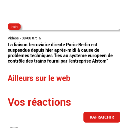
train
fam
Vidéos
-
08/08 07:16
Vidé
La liaison ferroviaire directe Paris-Berlin est
A L
suspendue depuis hier après-midi à cause de
vue
problèmes techniques "liés au système européen de
fil
contrôle des trains fourni par l'entreprise Alstom"
tox
Ailleurs sur le web
Vos réactions
RAFRAICHIR