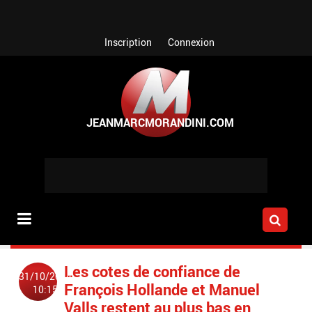
Aller au contenu principal
Inscription
Connexion
Les cotes de confiance de
31/10/2014
François Hollande et Manuel
10:15
Valls restent au plus bas en