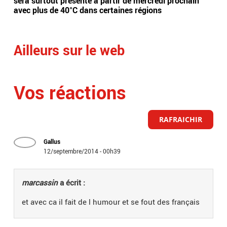
sera surtout présente à partir de mercredi prochain
app
avec plus de 40°C dans certaines régions
sai
Ailleurs sur le web
Vos réactions
RAFRAICHIR
Gallus
12/septembre/2014 - 00h39
marcassin
a écrit :
et avec ca il fait de l humour et se fout des français