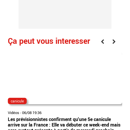
Ça peut vous interesser
canicule
dis
Vidéos
-
06/08 19:36
Vidé
Les prévisionnistes confirment qu'une 5e canicule
Eta
arrive sur la France : Elle va débuter ce week-end mais
l’Es