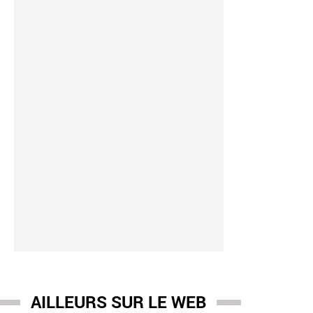
y Bagayoko
-
08:08
ire de Saint-Denis, l'Insoumis Bally Bagayoko avait-il un emplo
ois, à la RATP alors qu'il cumulait plusieurs fonctions d'élus 
AILLEURS SUR LE WEB