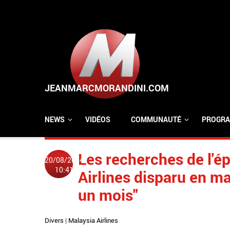
Aller au contenu principal
NEWS
VIDÉOS
COMMUNAUTÉ
PROGRA
Les recherches de l'é
20/08/2014
10:41
Airlines disparu en m
un mois"
Divers
|
Malaysia Airlines