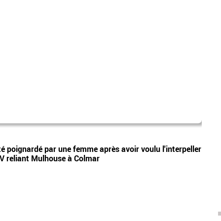
Ball
Vidéos
é poignardé par une femme après avoir voulu l'interpeller
Le Ma
GV reliant Mulhouse à Colmar
par m