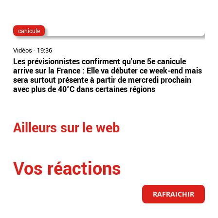
canicule
dis
Vidéos
-
19:36
Vidé
Les prévisionnistes confirment qu'une 5e canicule
Eta
arrive sur la France : Elle va débuter ce week-end mais
l’Es
sera surtout présente à partir de mercredi prochain
app
avec plus de 40°C dans certaines régions
sai
Ailleurs sur le web
Vos réactions
RAFRAICHIR