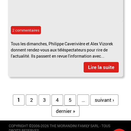
2 commentaires
Tous les dimanches, Philippe Caverivière et Alex Vizorek
donnent rendez-vous aux téléspectateurs pour rire de
l'actualité. Ils passent en revue l'information avec...
Lire la suite
Pages
1
2
3
4
5
…
suivant ›
dernier »
COPYRIGHT ©2006-2026 THE MORANDINI FAMILY SARL - TOUS
DROITS RESERVES