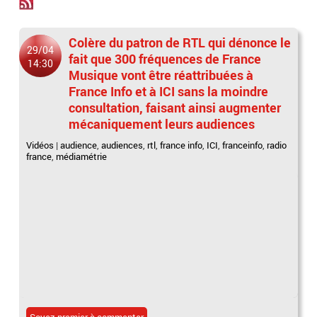
Colère du patron de RTL qui dénonce le
29/04
fait que 300 fréquences de France
14:30
Musique vont être réattribuées à
France Info et à ICI sans la moindre
consultation, faisant ainsi augmenter
mécaniquement leurs audiences
Vidéos
|
audience
,
audiences
,
rtl
,
france info
,
ICI
,
franceinfo
,
radio
france
,
médiamétrie
Soyez premier à commenter