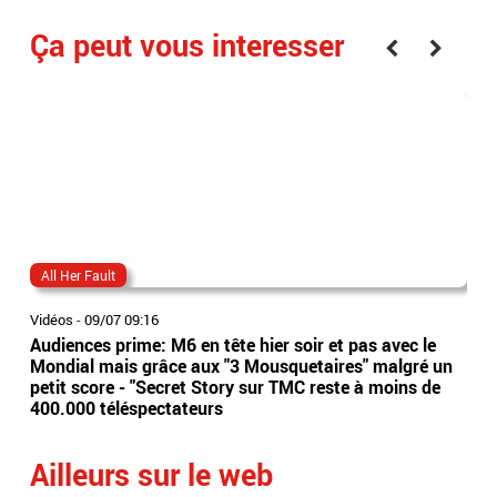
Ça peut vous interesser
All Her Fault
can
Vidéos
-
09/07 09:16
Vidé
Audiences prime: M6 en tête hier soir et pas avec le
Les
Mondial mais grâce aux "3 Mousquetaires" malgré un
arr
petit score - "Secret Story sur TMC reste à moins de
ser
400.000 téléspectateurs
ave
Ailleurs sur le web