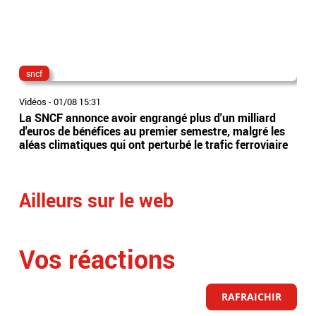
sncf
go
Vidéos
-
01/08 15:31
Vidé
La SNCF annonce avoir engrangé plus d'un milliard
Voi
d'euros de bénéfices au premier semestre, malgré les
Doc
aléas climatiques qui ont perturbé le trafic ferroviaire
cela
Ailleurs sur le web
Vos réactions
RAFRAICHIR