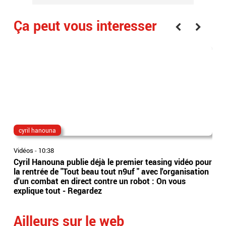
Ça peut vous interesser
cyril hanouna
Bo
Vidéos
-
10:38
Vidé
Cyril Hanouna publie déjà le premier teasing vidéo pour
L’A
la rentrée de "Tout beau tout n9uf " avec l'organisation
d’o
d'un combat en direct contre un robot : On vous
737
explique tout - Regardez
leu
Ailleurs sur le web