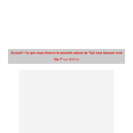
Exclusif ! Ce que vous réserve la nouvelle saison de "Qui veut épouser mon
fils ?"
sur WAT.tv