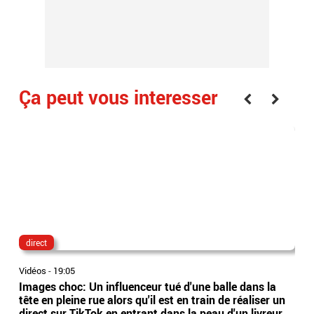
Ça peut vous interesser
direct
lau
Vidéos
-
19:05
Vidé
Images choc: Un influenceur tué d'une balle dans la
Nou
tête en pleine rue alors qu'il est en train de réaliser un
le 
direct sur TikTok en entrant dans la peau d'un livreur
Lec