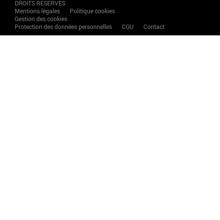
DROITS RESERVES
Mentions légales
Politique cookies
Gestion des cookies
Protection des données personnelles
CGU
Contact