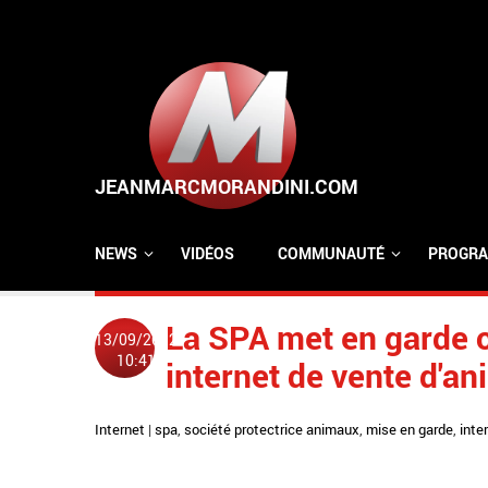
Aller au contenu principal
NEWS
VIDÉOS
COMMUNAUTÉ
PROGRA
La SPA met en garde c
13/09/2012
10:41
internet de vente d'a
Internet
|
spa
,
société protectrice animaux
,
mise en garde
,
inte