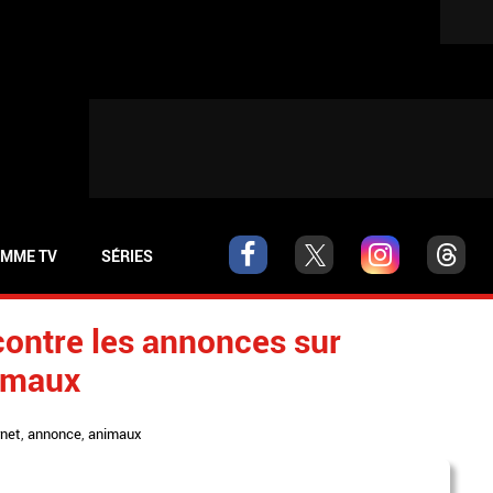
MME TV
SÉRIES
ontre les annonces sur
nimaux
rnet
,
annonce
,
animaux