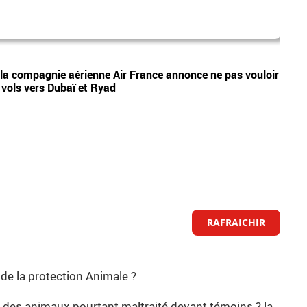
parti
Vidéos
e, la compagnie aérienne Air France annonce ne pas vouloir
Prési
vols vers Dubaï et Ryad
prima
RAFRAICHIR
 de la protection Animale ?
rer des animaux pourtant maltraité devant témoins ? la