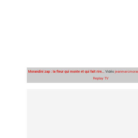
Morandini zap : la fleur qui monte et qui fait rire...
Vidéo
jeanmarcmoran
Replay TV