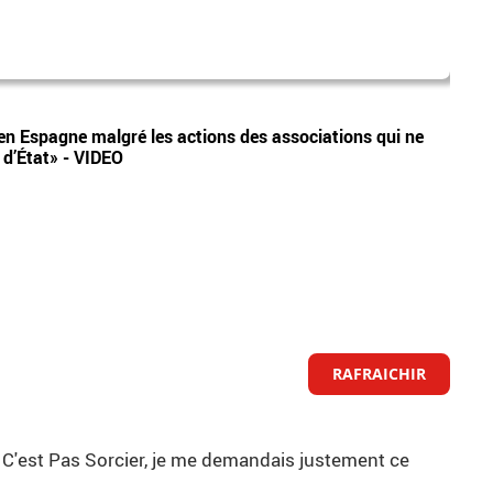
Xeni
Vidéos
en Espagne malgré les actions des associations qui ne
L'arr
 d’État» - VIDEO
polit
RAFRAICHIR
e C'est Pas Sorcier, je me demandais justement ce