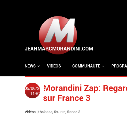
Aller au contenu principal
NEWS
VIDÉOS
COMMUNAUTÉ
PROGRA
Morandini Zap: Regard
05/06/2012
11:52
sur France 3
Vidéos
|
thalassa
,
fou-rire
,
france 3