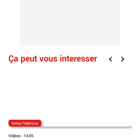
Ça peut vous interesser
Xenia Fedorova
al
Vidéos
-
14:05
Vidé