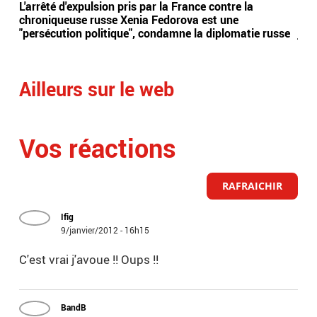
L'arrêté d'expulsion pris par la France contre la
All
chroniqueuse russe Xenia Fedorova est une
syn
"persécution politique", condamne la diplomatie russe
just
Ailleurs sur le web
Vos réactions
RAFRAICHIR
Ifig
9/janvier/2012 - 16h15
C'est vrai j'avoue !! Oups !!
BandB