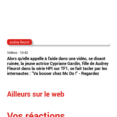
audrey fleurot
Ta
Vidéos
-
10:42
Vidé
Alors qu'elle appelle à l'aide dans une vidéo, se disant
La 
ruinée, la jeune actrice Cypriane Gardin, fille de Audrey
dan
Fleurot dans la série HPI sur TF1, se fait tacler par les
Bel
internautes : "Va bosser chez Mc Do !" - Regardez
Eti
Ailleurs sur le web
Vos réactions