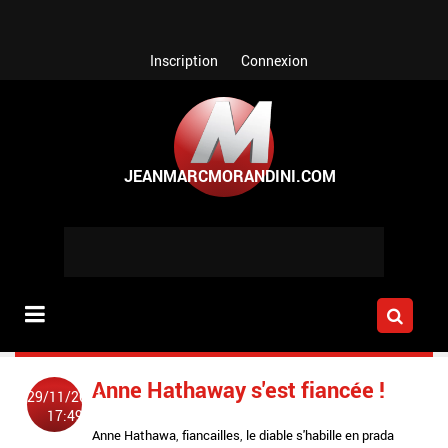
Aller au contenu principal
Inscription
Connexion
Anne Hathaway s'est fiancée !
29/11/2011
17:49
Anne Hathawa
,
fiancailles
,
le diable s'habille en prada