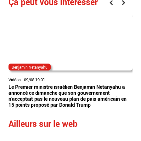
Ça peut vous interesser
Benjamin Netanyahu
acc
Vidéos
-
09/08 19:01
Vidé
Le Premier ministre israélien Benjamin Netanyahu a
Un 
annoncé ce dimanche que son gouvernement
ent
n’acceptait pas le nouveau plan de paix américain en
de 
15 points proposé par Donald Trump
l'i
Ailleurs sur le web