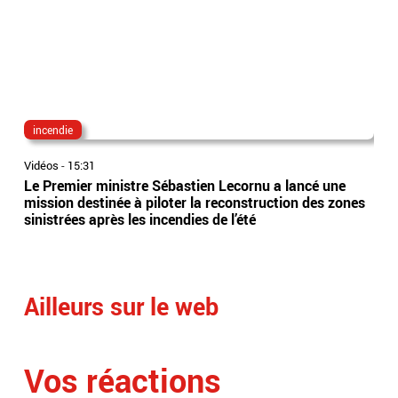
incendie
da
Vidéos
-
15:31
Vidé
Le Premier ministre Sébastien Lecornu a lancé une
A p
mission destinée à piloter la reconstruction des zones
foo
sinistrées après les incendies de l’été
DAZ
Ailleurs sur le web
Vos réactions