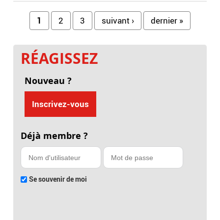
Pages
1
2
3
suivant ›
dernier »
RÉAGISSEZ
Nouveau ?
Inscrivez-vous
Déjà membre ?
Se souvenir de moi